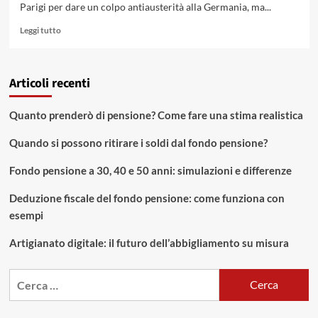
Parigi per dare un colpo antiausterità alla Germania, ma...
Leggi
Leggi tutto
di
più
su
Articoli recenti
Gli
errori
economici
Quanto prenderò di pensione? Come fare una stima realistica
del
Governo
Quando si possono ritirare i soldi dal fondo pensione?
Renzi
Fondo pensione a 30, 40 e 50 anni: simulazioni e differenze
Deduzione fiscale del fondo pensione: come funziona con
esempi
Artigianato digitale: il futuro dell’abbigliamento su misura
Ricerca
per: