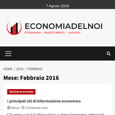
Vai
7 Agosto 2026
al
contenuto
Menu
principale
HOME
2016
FEBBRAIO
Mese:
Febbraio 2016
Notizie economia
I principali siti di informazione economica
Renan
19 Febbraio 2016
Chi opera con il trading online, sa bene che tenersi aggiornati