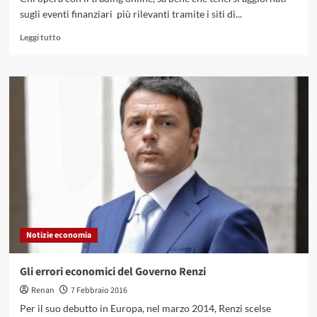
sugli eventi finanziari più rilevanti tramite i siti di...
Leggi
Leggi tutto
di
più
su
I
principali
siti
di
informazione
economica
Notizie economia
Gli errori economici del Governo Renzi
Renan
7 Febbraio 2016
Per il suo debutto in Europa, nel marzo 2014, Renzi scelse