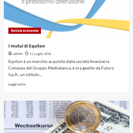
Notizie economia
I mutui di Equilon
admin
11 Luglio 2016
Equilon è un marchio acquisito dalla società finanziaria
Compass del Gruppo Mediobanca, e ora gestito da Futuro
S.p.A., un istituto...
Leggi
Leggi tutto
di
più
su
I
mutui
di
Equilon