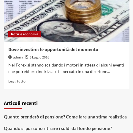
Notizie economia
Dove investire: le opportunità del momento
admin
6 Luglio 2016
Nel Forex si stanno scaldando i motori in attesa di alcuni eventi
che potrebbero indirizzare il mercato in una direzione...
Leggi
Leggi tutto
di
più
su
Articoli recenti
Dove
investire:
le
Quanto prenderò di pensione? Come fare una stima realistica
opportunità
del
Quando si possono ritirare i soldi dal fondo pensione?
momento