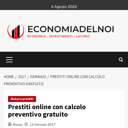
Vai
6 Agosto 2026
al
contenuto
Menu
principale
HOME
2017
GENNAIO
PRESTITI ONLINE CON CALCOLO
PREVENTIVO GRATUITO
Mutui e prestiti
Prestiti online con calcolo
preventivo gratuito
Renan
12 Gennaio 2017