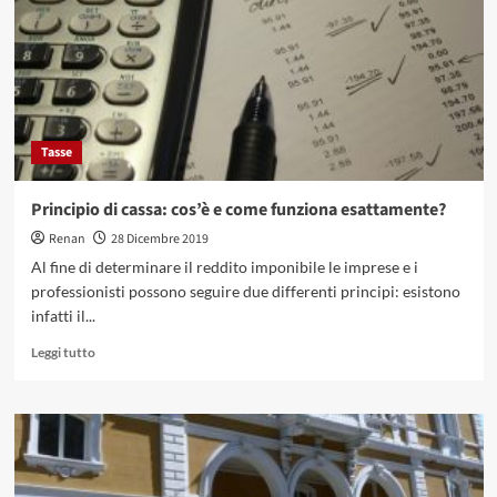
cos’è
e
di
che
cosa
si
occupa?
Tasse
Principio di cassa: cos’è e come funziona esattamente?
Renan
28 Dicembre 2019
Al fine di determinare il reddito imponibile le imprese e i
professionisti possono seguire due differenti principi: esistono
infatti il...
Leggi
Leggi tutto
di
più
su
Principio
di
cassa:
cos’è