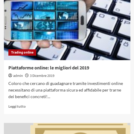
in
che
cosa
consiste?
Vantaggi
e
opinioni
Trading online
Piattaforme online: le migliori del 2019
admin
3 Dicembre 2019
Coloro che cercano di guadagnare tramite investimenti online
necessitano di una piattaforma sicura ed affidabile per trarne
dei benefici concreti!...
Leggi
Leggi tutto
di
più
su
Piattaforme
online: