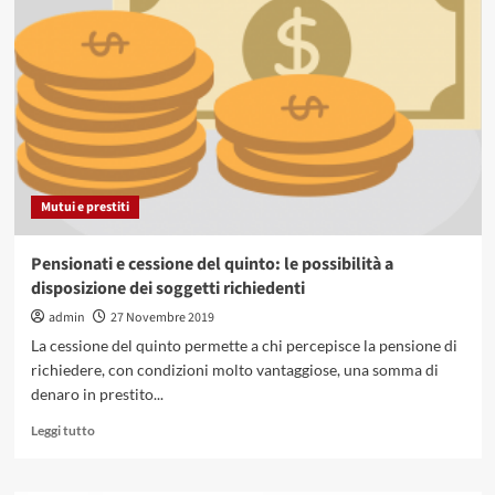
le
migliori
del
2019
Mutui e prestiti
Pensionati e cessione del quinto: le possibilità a
disposizione dei soggetti richiedenti
admin
27 Novembre 2019
La cessione del quinto permette a chi percepisce la pensione di
richiedere, con condizioni molto vantaggiose, una somma di
denaro in prestito...
Leggi
Leggi tutto
di
più
su