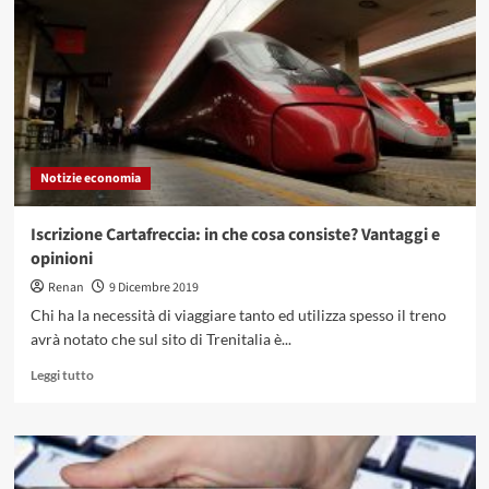
obbligazioni
e
quotazioni
Notizie economia
Iscrizione Cartafreccia: in che cosa consiste? Vantaggi e
opinioni
Renan
9 Dicembre 2019
Chi ha la necessità di viaggiare tanto ed utilizza spesso il treno
avrà notato che sul sito di Trenitalia è...
Leggi
Leggi tutto
di
più
su
Iscrizione
Cartafreccia: