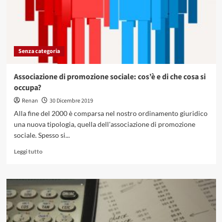
Senza categoria
Associazione di promozione sociale: cos’è e di che cosa si
occupa?
Renan
30 Dicembre 2019
Alla fine del 2000 è comparsa nel nostro ordinamento giuridico
una nuova tipologia, quella dell'associazione di promozione
sociale. Spesso si...
Leggi
Leggi tutto
di
più
su
Associazione
di
promozione
sociale: