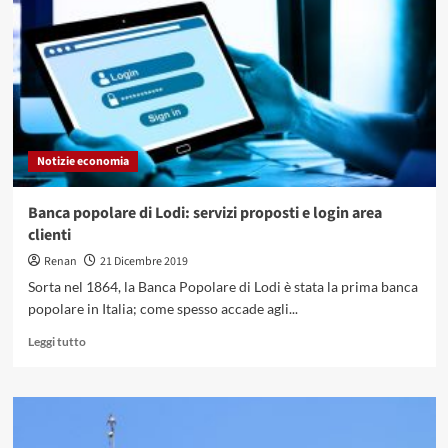
di
Carrara:
servizi,
proposte
e
login
area
clienti
Notizie economia
Banca popolare di Lodi: servizi proposti e login area
clienti
Renan
21 Dicembre 2019
Sorta nel 1864, la Banca Popolare di Lodi è stata la prima banca
popolare in Italia; come spesso accade agli...
Leggi
Leggi tutto
di
più
su
Banca
popolare