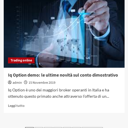
Conto
corrente
per
minorenni
Trading online
Iq Option demo: le ultime novità sul conto dimostrativo
admin
15 Novembre 2019
Iq Option è uno dei maggiori broker operanti in Italia e ha
ottenuto questo primato anche attraverso l’offerta di un...
Leggi
Leggi tutto
di
più
su
Iq