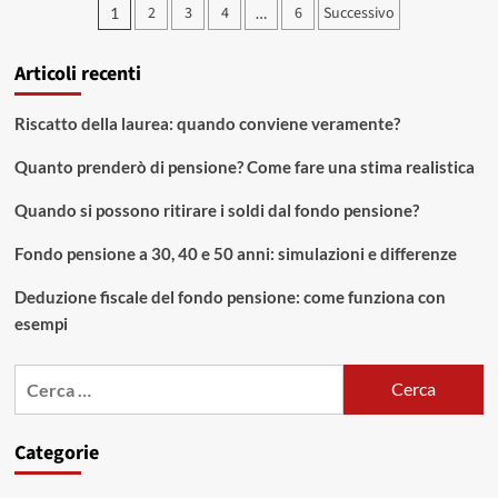
Paginazione
2
3
4
6
Successivo
1
…
Option
degli
demo:
le
Articoli recenti
articoli
ultime
novità
sul
Riscatto della laurea: quando conviene veramente?
conto
dimostrativo
Quanto prenderò di pensione? Come fare una stima realistica
Quando si possono ritirare i soldi dal fondo pensione?
Fondo pensione a 30, 40 e 50 anni: simulazioni e differenze
Deduzione fiscale del fondo pensione: come funziona con
esempi
Ricerca
per:
Categorie