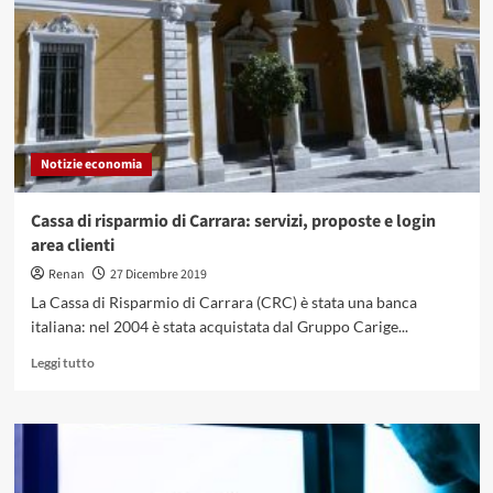
e
come
funziona
esattamente?
Notizie economia
Cassa di risparmio di Carrara: servizi, proposte e login
area clienti
Renan
27 Dicembre 2019
La Cassa di Risparmio di Carrara (CRC) è stata una banca
italiana: nel 2004 è stata acquistata dal Gruppo Carige...
Leggi
Leggi tutto
di
più
su
Cassa
di
risparmio