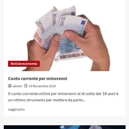
Pensionati
e
cessione
del
quinto:
le
possibilità
a
disposizione
dei
soggetti
Notizie economia
richiedenti
Conto corrente per minorenni
admin
19 Novembre 2019
Il conto corrente online per minorenni al di sotto dei 18 anni è
un ottimo strumento per mettere da parte...
Leggi
Leggi tutto
di
più
su