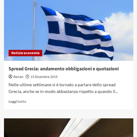
di
Lodi:
servizi
proposti
e
login
area
clienti
Notizie economia
Spread Grecia: andamento obbligazioni e quotazioni
Renan
15 Dicembre 2019
Nelle ultime settimane si è tornato a parlare dello spread
Grecia, anche se in modo abbastanza rispetto a quando il...
Leggi
Leggi tutto
di
più
su
Spread
Grecia:
andamento