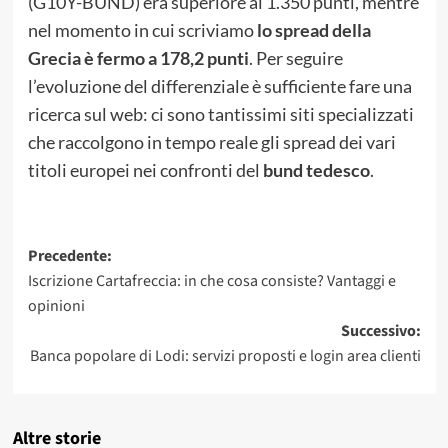
(G10Y-BUND) era superiore ai 1.350 punti, mentre
nel momento in cui scriviamo
lo spread della
Grecia è fermo a 178,2 punti
. Per seguire
l’evoluzione del differenziale è sufficiente fare una
ricerca sul web: ci sono tantissimi siti specializzati
che raccolgono in tempo reale gli spread dei vari
titoli europei nei confronti del
bund tedesco
.
Navigazione
Precedente:
Iscrizione Cartafreccia: in che cosa consiste? Vantaggi e
articolo
opinioni
Successivo:
Banca popolare di Lodi: servizi proposti e login area clienti
Altre storie