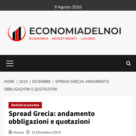
Vai
9 Agosto 2026
al
contenuto
Menu
principale
HOME
2019
DICEMBRE
SPREAD GRECIA: ANDAMENTO
OBBLIGAZIONI E QUOTAZIONI
Notizie economia
Spread Grecia: andamento
obbligazioni e quotazioni
Renan
15 Dicembre 2019