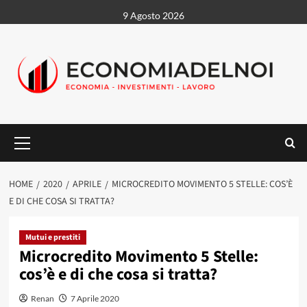
Vai
9 Agosto 2026
al
contenuto
Menu
principale
HOME
2020
APRILE
MICROCREDITO MOVIMENTO 5 STELLE: COS’È
E DI CHE COSA SI TRATTA?
Mutui e prestiti
Microcredito Movimento 5 Stelle:
cos’è e di che cosa si tratta?
Renan
7 Aprile 2020