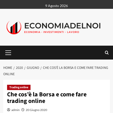
Vai
9 Agosto 2026
al
contenuto
Menu
principale
HOME
2020
GIUGNO
CHE COS’È LA BORSA E COME FARE TRADING
ONLINE
Trading online
Che cos’è la Borsa e come fare
trading online
admin
20 Giugno 2020