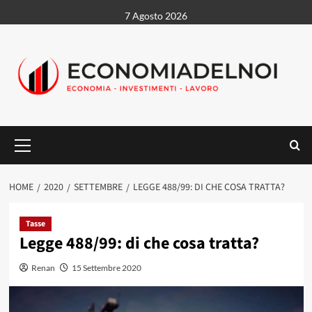
Vai
7 Agosto 2026
al
contenuto
Menu
principale
HOME
2020
SETTEMBRE
LEGGE 488/99: DI CHE COSA TRATTA?
Tasse
Legge 488/99: di che cosa tratta?
Renan
15 Settembre 2020