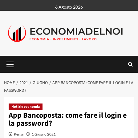
Vai
6 Agosto 2026
al
contenuto
Menu
principale
HOME
2021
GIUGNO
APP BANCOPOSTA: COME FARE IL LOGIN E LA
PASSWORD?
Notizie economia
App Bancoposta: come fare il login e
la password?
Renan
1 Giugno 2021