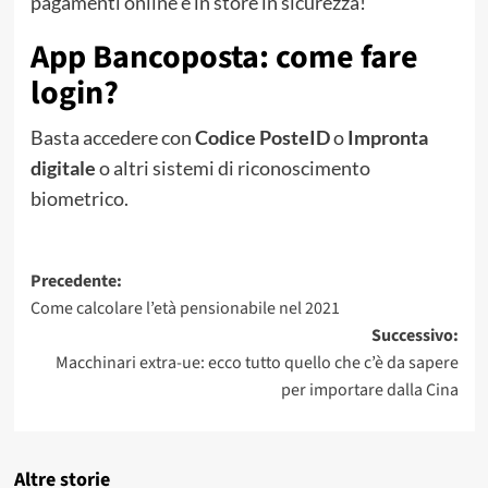
pagamenti online e in store in sicurezza!
App Bancoposta: come fare
login?
Basta accedere con
Codice PosteID
o
Impronta
digitale
o altri sistemi di riconoscimento
biometrico.
Navigazione
Precedente:
Come calcolare l’età pensionabile nel 2021
articolo
Successivo:
Macchinari extra-ue: ecco tutto quello che c’è da sapere
per importare dalla Cina
Altre storie