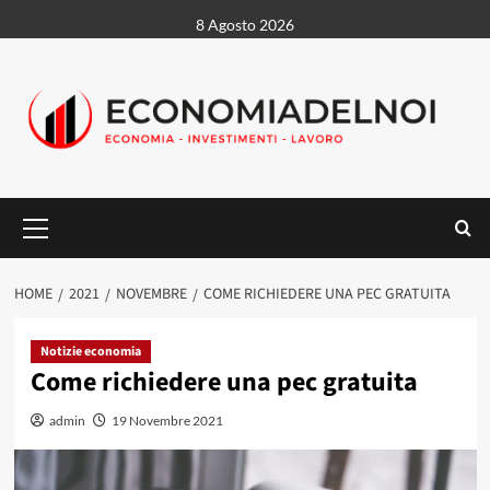
Vai
8 Agosto 2026
al
contenuto
Menu
principale
HOME
2021
NOVEMBRE
COME RICHIEDERE UNA PEC GRATUITA
Notizie economia
Come richiedere una pec gratuita
admin
19 Novembre 2021