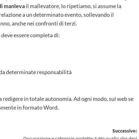
 di manleva
il mallevatore, lo ripetiamo, si assume la
relazione a un determinato evento, sollevando il
no, anche nei confronti di terzi.
a
deve essere completa di:
o da determinate responsabilità
da redigere in totale autonomia. Ad ogni modo, sul web se
itamente in formato Word.
Successivo:
Occupazione e categorie protette: tutto quello che devi