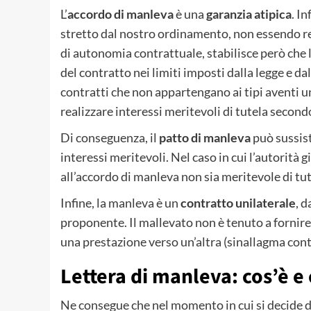
L’
accordo di manleva
è una
garanzia atipica
. In
stretto dal nostro ordinamento, non essendo reg
di autonomia contrattuale, stabilisce però che
del contratto nei limiti imposti dalla legge e d
contratti che non appartengano ai tipi aventi un
realizzare interessi meritevoli di tutela second
Di conseguenza, il
patto di manleva
può sussiste
interessi meritevoli. Nel caso in cui l’autorità g
all’accordo di manleva non sia meritevole di t
Infine, la manleva è un
contratto unilaterale
, 
proponente. Il mallevato non è tenuto a forni
una prestazione verso un’altra (sinallagma cont
Lettera di manleva: cos’è e 
Ne consegue che nel momento in cui si decide d