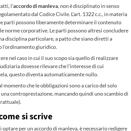
fatti, l’
accordo di manleva
, non è disciplinato in senso
olamentato dal Codice Civile. L’art. 1322 c.c., in materia
 le parti possono liberamente determinare il contenuto
alle norme corporative. Le parti possono altresì concludere
a disciplina particolare, a patto che siano diretti a
o l’ordinamento giuridico.
re nel caso in cui il suo scopo sia quello di realizzare
iudiziaria dovesse rilevare che l’interesse di cui
utela, questo diventa automaticamente nullo.
dal momento che le obbligazioni sono a carico del solo
re una controprestazione, mancando quindi uno scambio di
rattuale).
come si scrive
i optare per un accordo di manleva, è necessario redigere