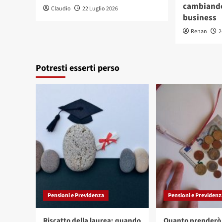
cambiando
Claudio
22 Luglio 2026
business
Renan
2
Potresti esserti perso
Pensioni e Previdenza
Pensioni e Previdenz
Riscatto della laurea: quando
Quanto prenderò 