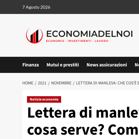
Vai
7 Agosto 2026
al
contenuto
Finanza
Mutui e prestiti
News assicurazioni
N
HOME
2021
NOVEMBRE
LETTERA DI MANLEVA: CHE COS’È 
Notizie economia
Lettera di manle
cosa serve? Com