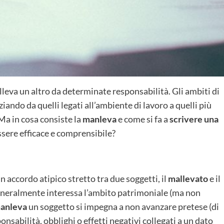
lleva un altro da determinate responsabilità. Gli ambiti di
iando da quelli legati all’ambiente di lavoro a quelli più
 Ma in cosa consiste la
manleva
e come si fa a
scrivere una
sere efficace e comprensibile?
 accordo atipico stretto tra due soggetti, il
mallevato
e il
generalmente interessa l’ambito patrimoniale (ma non
manleva
un soggetto si impegna a non avanzare pretese (di
ponsabilità, obblighi o effetti negativi collegati a un dato