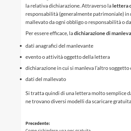
la relativa dichiarazione. Attraverso la
lettera
responsabilità (generalmente patrimoniale) in 
mallevato da ogni obbligo o responsabilità o dan
Per essere efficace, la
dichiarazione di manlev
dati anagrafici del manlevante
evento o attività oggetto della lettera
dichiarazione in cui si manleva l’altro soggett
dati del mallevato
Si tratta quindi di una lettera molto semplice 
ne trovano diversi modelli da scaricare gratu
Navigazione
Precedente:
Come richiedere una pec gratuita