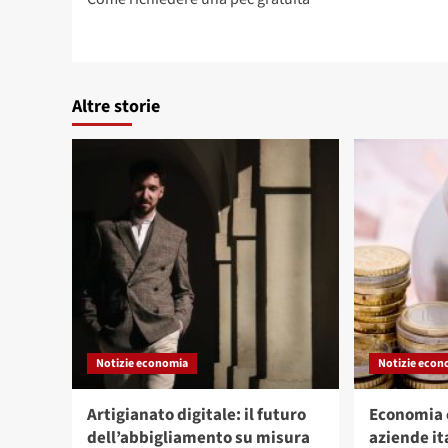
articolo
Altre storie
Notizie economia
Notizie econ
Artigianato digitale: il futuro
Economia c
dell’abbigliamento su misura
aziende it