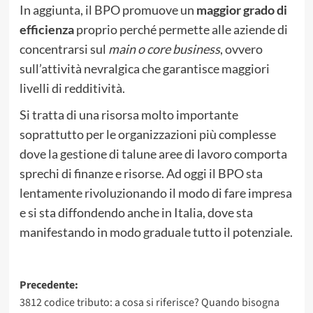
In aggiunta, il BPO promuove un
maggior grado di
efficienza
proprio perché permette alle aziende di
concentrarsi sul
main o core business
, ovvero
sull’attività nevralgica che garantisce maggiori
livelli di redditività.
Si tratta di una risorsa molto importante
soprattutto per le organizzazioni più complesse
dove la gestione di talune aree di lavoro comporta
sprechi di finanze e risorse. Ad oggi il BPO sta
lentamente rivoluzionando il modo di fare impresa
e si sta diffondendo anche in Italia, dove sta
manifestando in modo graduale tutto il potenziale.
Navigazione
Precedente:
3812 codice tributo: a cosa si riferisce? Quando bisogna
articolo