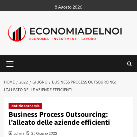
Vai
8 Agosto 2026
al
contenuto
Menu
principale
HOME
2022
GIUGNO
BUSINESS PROCESS OUTSOURCING:
L’ALLEATO DELLE AZIENDE EFFICIENTI
Notizie economia
Business Process Outsourcing:
l’alleato delle aziende efficienti
admin
25 Giugno 2022