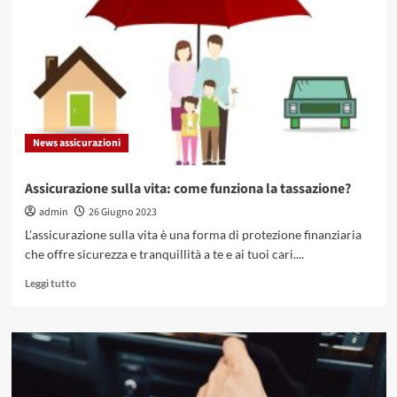
assicurazioni
auto
nel
settore
dei
veicoli
elettrici
News assicurazioni
Assicurazione sulla vita: come funziona la tassazione?
admin
26 Giugno 2023
L'assicurazione sulla vita è una forma di protezione finanziaria
che offre sicurezza e tranquillità a te e ai tuoi cari....
Leggi
Leggi tutto
di
più
su
Assicurazione
sulla
vita: