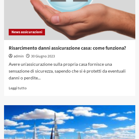
News assicurazioni
Risarcimento danni assicurazione casa: come funziona?
admin
30 Giugno 2023
Avere un'assicurazione sulla propria casa fornisce una
sensazione di sicurezza, sapendo che si è protetti da eventuali
danni o perdite...
Leggi
Leggi tutto
di
più
su
Risarcimento
danni
assicurazione
casa:
come