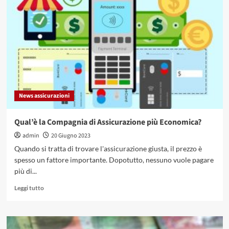
Che
cosa
determina
il
loro
prezzo?
Hanno
una
scadenza?
News assicurazioni
Qual’è la Compagnia di Assicurazione più Economica?
admin
20 Giugno 2023
Quando si tratta di trovare l'assicurazione giusta, il prezzo è
spesso un fattore importante. Dopotutto, nessuno vuole pagare
più di...
Leggi
Leggi tutto
di
più
su
Qual’è