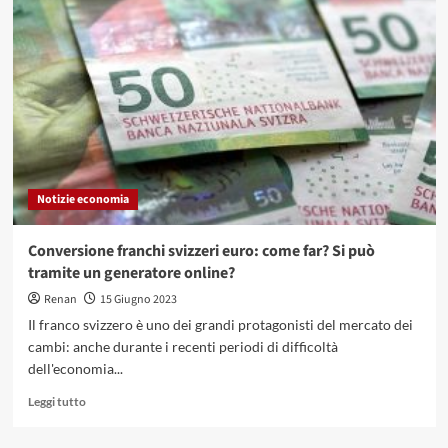
la
Compagnia
di
Assicurazione
più
Economica?
Notizie economia
Conversione franchi svizzeri euro: come far? Si può
tramite un generatore online?
Renan
15 Giugno 2023
Il franco svizzero è uno dei grandi protagonisti del mercato dei
cambi: anche durante i recenti periodi di difficoltà
dell'economia...
Leggi
Leggi tutto
di
più