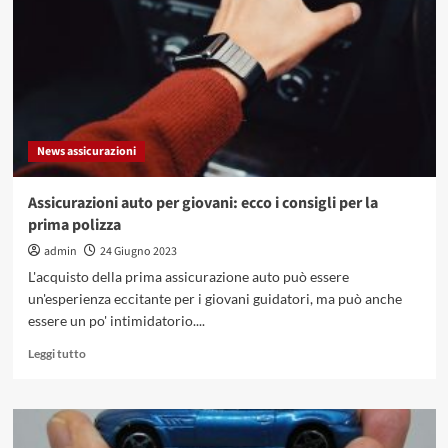
come
funziona
la
tassazione?
News assicurazioni
Assicurazioni auto per giovani: ecco i consigli per la
prima polizza
admin
24 Giugno 2023
L'acquisto della prima assicurazione auto può essere
un'esperienza eccitante per i giovani guidatori, ma può anche
essere un po' intimidatorio....
Leggi
Leggi tutto
di
più
su
Assicurazioni
auto