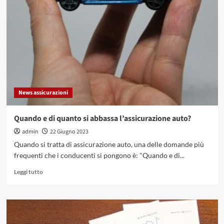
per
giovani:
ecco
i
consigli
per
la
prima
polizza
News assicurazioni
Quando e di quanto si abbassa l’assicurazione auto?
admin
22 Giugno 2023
Quando si tratta di assicurazione auto, una delle domande più
frequenti che i conducenti si pongono è: "Quando e di...
Leggi
Leggi tutto
di
più
su
Quando
e