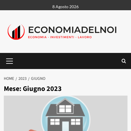
Vai
8 Agosto 2026
al
contenuto
Menu
principale
HOME
2023
GIUGNO
Mese:
Giugno 2023