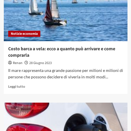
funziona?
Notizie economia
Costo barca a vela: ecco a quanto può arrivare e come
comprarla
Renan
28 Giugno 2023
Il mare rappresenta una grande passione per milioni e milioni di
persone che possono decidere di viverla in molti modi...
Leggi
Leggi tutto
di
più
su
Costo
barca
a
vela:
ecco