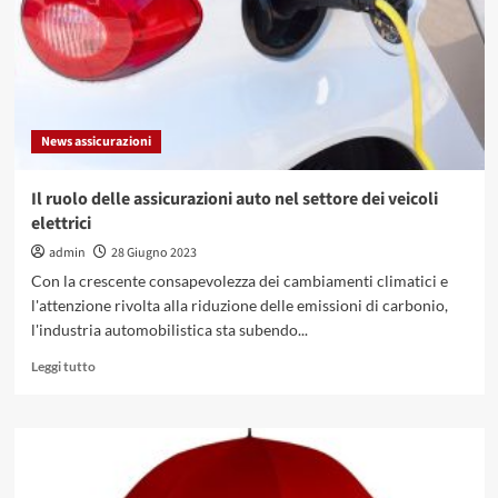
a
quanto
può
arrivare
e
come
News assicurazioni
comprarla
Il ruolo delle assicurazioni auto nel settore dei veicoli
elettrici
admin
28 Giugno 2023
Con la crescente consapevolezza dei cambiamenti climatici e
l'attenzione rivolta alla riduzione delle emissioni di carbonio,
l'industria automobilistica sta subendo...
Leggi
Leggi tutto
di
più
su
Il
ruolo
delle