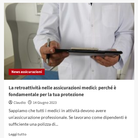
su
Conversione
franchi
svizzeri
euro:
come
far?
Si
può
tramite
un
generatore
News assicurazioni
online?
La retroattività nelle assicurazioni medici: perché è
fondamentale per la tua protezione
Claudio
14 Giugno 2023
Sappiamo che tutti i medici in attività devono avere
un’assicurazione professionale. Se lavorano come dipendenti è
sufficiente una polizza di...
Leggi
Leggi tutto