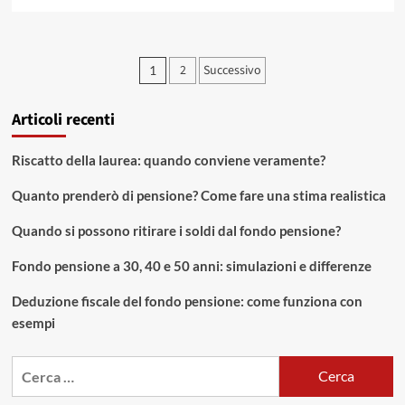
di
più
su
La
Paginazione
2
Successivo
1
retroattività
degli
nelle
assicurazioni
Articoli recenti
articoli
medici:
perché
è
Riscatto della laurea: quando conviene veramente?
fondamentale
per
Quanto prenderò di pensione? Come fare una stima realistica
la
tua
Quando si possono ritirare i soldi dal fondo pensione?
protezione
Fondo pensione a 30, 40 e 50 anni: simulazioni e differenze
Deduzione fiscale del fondo pensione: come funziona con
esempi
Ricerca
per: