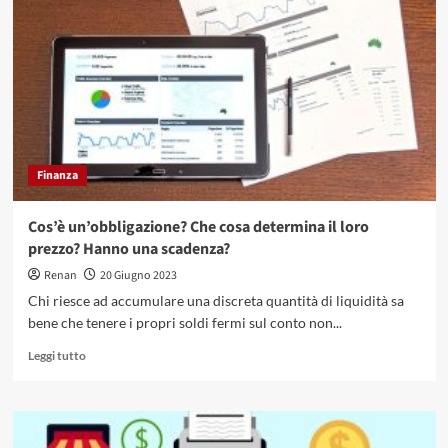
di
quanto
si
abbassa
l’assicurazione
auto?
Finanza
Cos’è un’obbligazione? Che cosa determina il loro
prezzo? Hanno una scadenza?
Renan
20 Giugno 2023
Chi riesce ad accumulare una discreta quantità di liquidità sa
bene che tenere i propri soldi fermi sul conto non...
Leggi
Leggi tutto
di
più
su
Cos’è
un’obbligazione?