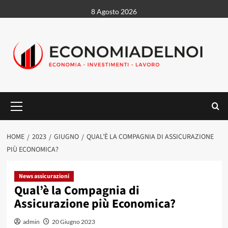
Vai
8 Agosto 2026
al
contenuto
Menu
principale
HOME
2023
GIUGNO
QUAL’È LA COMPAGNIA DI ASSICURAZIONE
PIÙ ECONOMICA?
News assicurazioni
Qual’è la Compagnia di
Assicurazione più Economica?
admin
20 Giugno 2023