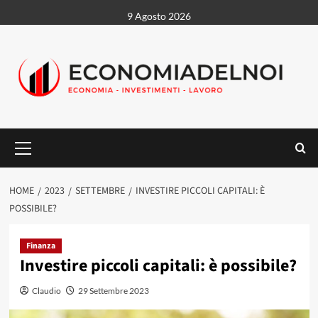
Vai
9 Agosto 2026
al
contenuto
Menu
principale
HOME
2023
SETTEMBRE
INVESTIRE PICCOLI CAPITALI: È
POSSIBILE?
Finanza
Investire piccoli capitali: è possibile?
Claudio
29 Settembre 2023