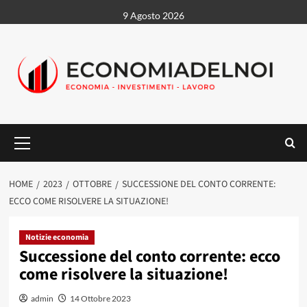
Vai
9 Agosto 2026
al
contenuto
Menu
principale
HOME
2023
OTTOBRE
SUCCESSIONE DEL CONTO CORRENTE:
ECCO COME RISOLVERE LA SITUAZIONE!
Notizie economia
Successione del conto corrente: ecco
come risolvere la situazione!
admin
14 Ottobre 2023