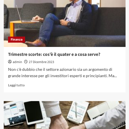
come
il
nitrato
di
calcio
trasforma
l’agricoltura
Finanza
Trimestre scorte: cos’è il quater e a cosa serve?
admin
27 Dicembre 2023
Non c'è dubbio che il settore azionario sia un argomento di
grande interesse per gli investitori esperti e principianti. Ma...
Leggi
Leggi tutto
di
più
su
Trimestre
scorte:
cos’è
il
quater