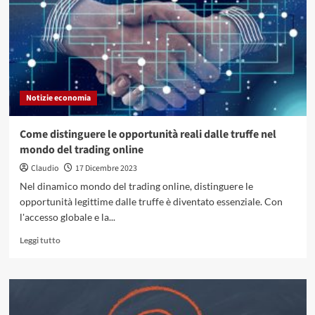
il
bilancio?
Notizie economia
Come distinguere le opportunità reali dalle truffe nel
mondo del trading online
Claudio
17 Dicembre 2023
Nel dinamico mondo del trading online, distinguere le
opportunità legittime dalle truffe è diventato essenziale. Con
l'accesso globale e la...
Leggi
Leggi tutto
di
più
su
Come
distinguere