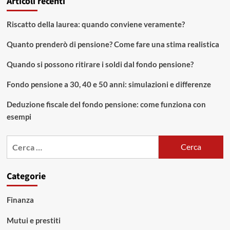
Articoli recenti
Indennità:
quali
sono
Riscatto della laurea: quando conviene veramente?
i
lavoratori
Quanto prenderò di pensione? Come fare una stima realistica
che
coinvolge
Quando si possono ritirare i soldi dal fondo pensione?
nel
mondo
Fondo pensione a 30, 40 e 50 anni: simulazioni e differenze
dello
spettacolo?
Deduzione fiscale del fondo pensione: come funziona con
esempi
Ricerca
per:
Categorie
Finanza
Mutui e prestiti