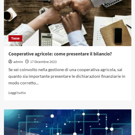
e
a
cosa
serve?
Tasse
Cooperative agricole: come presentare il bilancio?
admin
17 Dicembre 2023
Se sei coinvolto nella gestione di una cooperativa agricola, sai
quanto sia importante presentare le dichiarazioni finanziarie in
modo corretto...
Leggi
Leggi tutto
di
più
su
Cooperative
agricole:
come
presentare