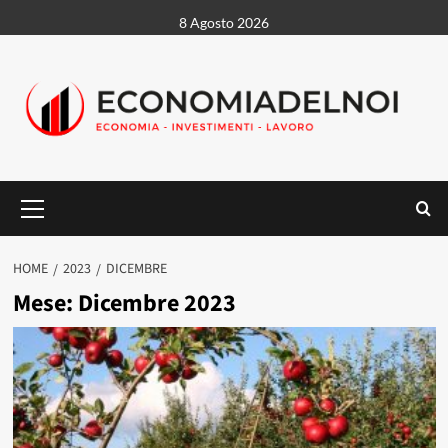
Vai
8 Agosto 2026
al
contenuto
Menu
principale
HOME
2023
DICEMBRE
Mese:
Dicembre 2023