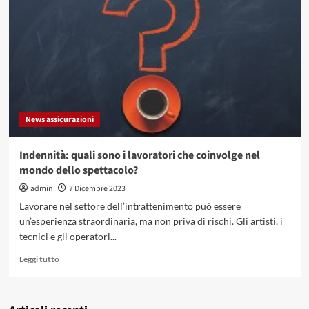
le
opportunità
reali
dalle
truffe
nel
mondo
del
trading
News assicurazioni
online
Indennità: quali sono i lavoratori che coinvolge nel
mondo dello spettacolo?
admin
7 Dicembre 2023
Lavorare nel settore dell’intrattenimento può essere
un’esperienza straordinaria, ma non priva di rischi. Gli artisti, i
tecnici e gli operatori...
Leggi
Leggi tutto
di
più
su