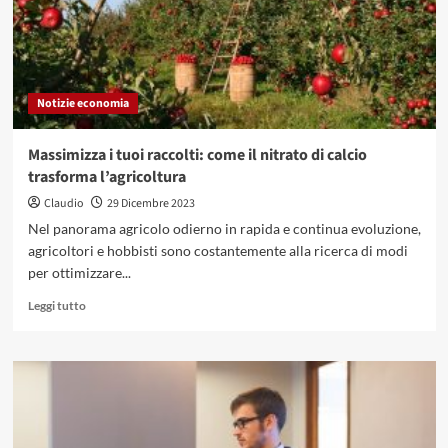
Notizie economia
Massimizza i tuoi raccolti: come il nitrato di calcio
trasforma l’agricoltura
Claudio
29 Dicembre 2023
Nel panorama agricolo odierno in rapida e continua evoluzione,
agricoltori e hobbisti sono costantemente alla ricerca di modi
per ottimizzare...
Leggi
Leggi tutto
di
più
su
Massimizza
i
tuoi
raccolti: