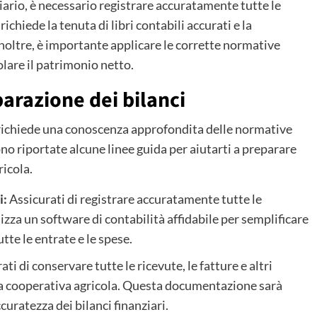
iario, è necessario registrare accuratamente tutte le
ichiede la tenuta di libri contabili accurati e la
Inoltre, è importante applicare le corrette normative
colare il patrimonio netto.
parazione dei bilanci
i richiede una conoscenza approfondita delle normative
ono riportate alcune linee guida per aiutarti a preparare
ricola.
i:
Assicurati di registrare accuratamente tutte le
lizza un software di contabilità affidabile per semplificare
utte le entrate e le spese.
ti di conservare tutte le ricevute, le fatture e altri
lla cooperativa agricola. Questa documentazione sarà
curatezza dei bilanci finanziari.