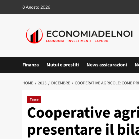
Vai
8 Agosto 2026
al
contenuto
Finanza
Mutui e prestiti
News assicurazioni
N
HOME
2023
DICEMBRE
COOPERATIVE AGRICOLE: COME PRE
Tasse
Cooperative agr
presentare il bil