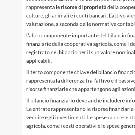
rappresenta le
risorse di proprietà
della coopera
colture, gli animali e i conti bancari. L’attivo vi
valutazione, a seconda delle normative contabil
L’altro componente importante del bilancio finan
finanziarie della cooperativa agricola, come i deb
registrato nel bilancio per il suo valore nomina
applicabili.
Il terzo componente chiave del bilancio finanzia
rappresenta la differenza tra l’attivo e il passiv
risorse finanziarie che appartengono agli azioni
Il bilancio finanziario deve anche includere inf
Le entrate rappresentano le risorse finanziarie 
vendite e gli investimenti. Le spese rappresent
agricola, come i costi operativi e le spese genera