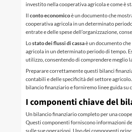
investito nella cooperativa agricola e come è sta
Il
conto economico
è un documento che mostra le
cooperativa agricola in un determinato periodo 
entrate e delle spese dell’organizzazione, cons
Lo
stato dei flussi di cassa
è un documento che m
agricola in un determinato periodo di tempo. Ess
utilizzo, consentendo di comprendere meglio la 
Preparare correttamente questi bilanci finanzi
contabili e delle specificità del settore agric
bilancio finanziario e forniremo linee guida su
I componenti chiave del bil
Un bilancio finanziario completo per una coop
Questi componenti forniscono informazioni dett
sulle sue operazioni. Uno dei componenti principa