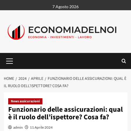
Vai
7 Agosto 2026
al
contenuto
Menu
principale
HOME
2024
APRILE
FUNZIONARIO DELLE ASSICURAZIONI: QUAL È
IL RUOLO DELL’ISPETTORE? COSA FA?
News assicurazioni
Funzionario delle assicurazioni: qual
è il ruolo dell’ispettore? Cosa fa?
admin
11 Aprile 2024