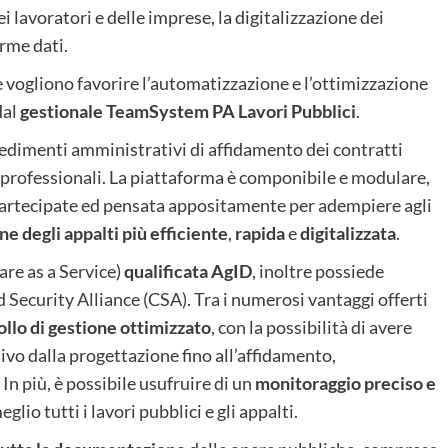
ei lavoratori e delle imprese, la digitalizzazione dei
orme dati.
e vogliono favorire l’automatizzazione e l’ottimizzazione
dal
gestionale TeamSystem PA Lavori Pubblici
.
ocedimenti amministrativi di affidamento dei contratti
chi professionali. La piattaforma è componibile e modulare,
e partecipate ed pensata appositamente per adempiere agli
ne degli appalti più efficiente
,
rapida
e
digitalizzata
.
re as a Service)
qualificata AgID
, inoltre possiede
d Security Alliance (CSA). Tra i numerosi vantaggi offerti
ollo di gestione ottimizzato
, con la possibilità di avere
ivo dalla progettazione fino all’affidamento,
 In più, è possibile usufruire di un
monitoraggio preciso e
eglio tutti i lavori pubblici e gli appalti.