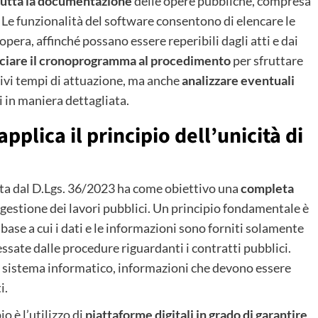
tutta la documentazione
delle opere pubbliche, compresa
ro. Le funzionalità del software consentono di elencare le
opera, affinché possano essere reperibili dagli atti e dai
ciare il cronoprogramma al procedimento
per sfruttare
lativi tempi di attuazione, ma anche
analizzare eventuali
i in maniera dettagliata.
applica il principio dell’unicità di
ista dal D.Lgs. 36/2023 ha come obiettivo una
completa
 gestione dei lavori pubblici. Un principio fondamentale è
 base a cui i dati e le informazioni sono forniti solamente
ssate dalle procedure riguardanti i contratti pubblici.
l sistema informatico, informazioni che devono essere
i.
o è l’utilizzo di
piattaforme digitali in grado di garantire