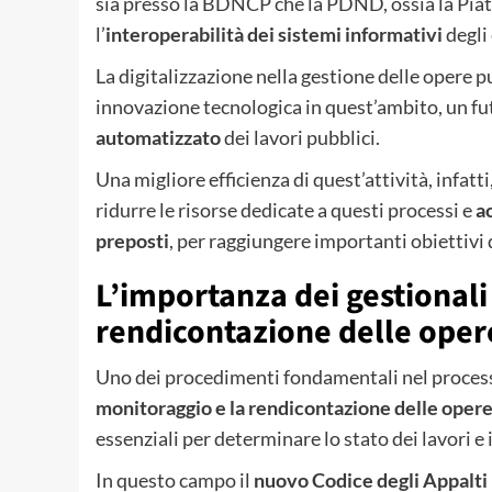
sia presso la BDNCP che la PDND, ossia la Piatt
l’
interoperabilità dei sistemi informativi
degli 
La digitalizzazione nella gestione delle opere 
innovazione tecnologica in quest’ambito, un fu
automatizzato
dei lavori pubblici.
Una migliore efficienza di quest’attività, infat
ridurre le risorse dedicate a questi processi e
a
preposti
, per raggiungere importanti obiettivi d
L’importanza dei gestionali 
rendicontazione delle oper
Uno dei procedimenti fondamentali nel process
monitoraggio e la rendicontazione delle oper
essenziali per determinare lo stato dei lavori e
In questo campo il
nuovo Codice degli Appalti