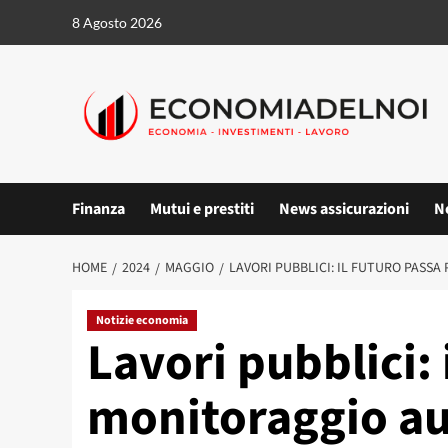
Vai
8 Agosto 2026
al
contenuto
Finanza
Mutui e prestiti
News assicurazioni
N
HOME
2024
MAGGIO
LAVORI PUBBLICI: IL FUTURO PASS
Notizie economia
Lavori pubblici: 
monitoraggio a