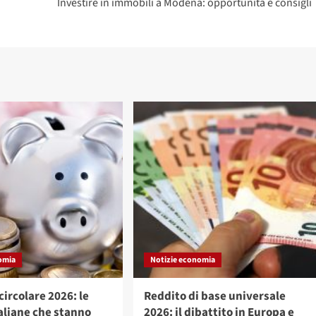
Investire in immobili a Modena: opportunità e consigli
omia
Notizie economia
ircolare 2026: le
Reddito di base universale
aliane che stanno
2026: il dibattito in Europa e