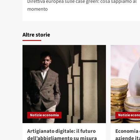
Direttiva europea sulle case green: cosa sappiamo al
articolo
momento
Altre storie
Notizie economia
Notizie econ
Artigianato digitale: il futuro
Economia c
dell’abbigliamento su misura
aziende it