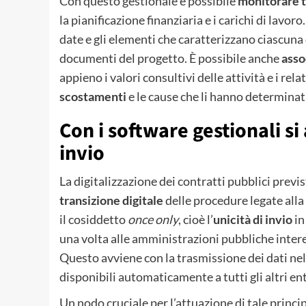
Con questo gestionale è possibile
monitorare 
la pianificazione finanziaria e i carichi di lavo
date e gli elementi che caratterizzano ciascuna 
documenti del progetto. È possibile anche
asso
appieno i valori consultivi delle attività e i re
scostamenti
e le cause che li hanno determinat
Con i software gestionali si 
invio
La digitalizzazione dei contratti pubblici prev
transizione digitale
delle procedure legate alla
il cosiddetto
once only
, cioè l’
unicità di invio
in
una volta alle amministrazioni pubbliche intere
Questo avviene con la trasmissione dei dati ne
disponibili automaticamente a tutti gli altri ent
Un nodo cruciale per l’attuazione di tale principi