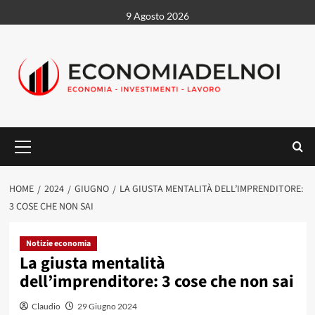
Vai
9 Agosto 2026
al
contenuto
Menu
principale
HOME
2024
GIUGNO
LA GIUSTA MENTALITÀ DELL’IMPRENDITORE:
3 COSE CHE NON SAI
Notizie economia
La giusta mentalità
dell’imprenditore: 3 cose che non sai
Claudio
29 Giugno 2024