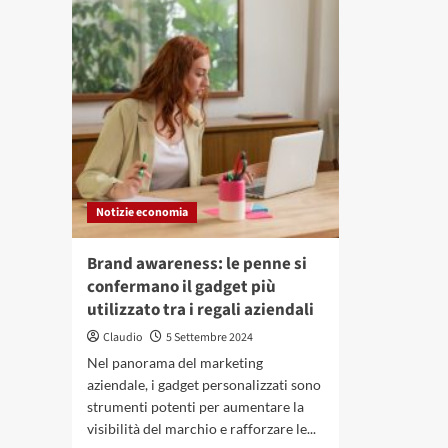
Birre
Sost
ispirate
eco
alla
il
natura:
ruo
quanto
dell
costano
bom
e
spr
quali
nel
ingredienti
set
vengono
del
utilizzati?
bri
Notizie economia
Brand awareness: le penne si
confermano il gadget più
utilizzato tra i regali aziendali
Claudio
5 Settembre 2024
Nel panorama del marketing
aziendale, i gadget personalizzati sono
strumenti potenti per aumentare la
visibilità del marchio e rafforzare le...