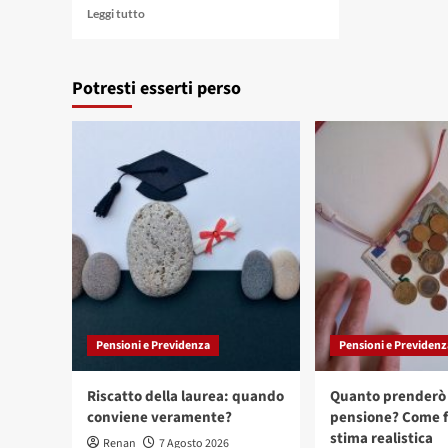
Leggi
Leggi tutto
di
più
su
Potresti esserti perso
Brand
awareness:
le
penne
si
confermano
il
gadget
più
utilizzato
tra
i
regali
aziendali
Pensioni e Previdenza
Pensioni e Previdenz
Riscatto della laurea: quando
Quanto prenderò 
conviene veramente?
pensione? Come f
stima realistica
Renan
7 Agosto 2026