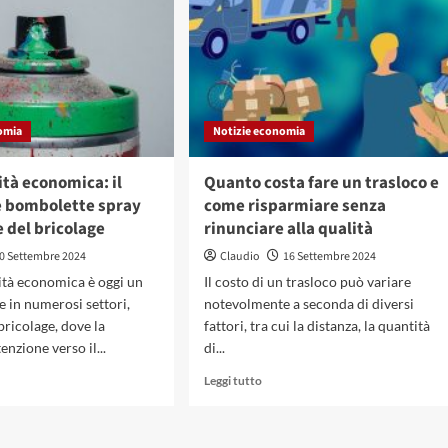
omia
Notizie economia
ità economica: il
Quanto costa fare un trasloco e
le bombolette spray
come risparmiare senza
e del bricolage
rinunciare alla qualità
0 Settembre 2024
Claudio
16 Settembre 2024
lità economica è oggi un
Il costo di un trasloco può variare
e in numerosi settori,
notevolmente a seconda di diversi
bricolage, dove la
fattori, tra cui la distanza, la quantità
enzione verso il...
di...
gi
Leggi
Leggi tutto
di
più
su