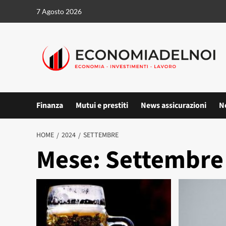
Vai
7 Agosto 2026
al
contenuto
Finanza
Mutui e prestiti
News assicurazioni
N
HOME
2024
SETTEMBRE
Mese:
Settembre