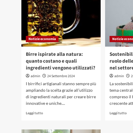
Notizie economia
Notizie econ
Birre ispirate alla natura:
Sostenibil
quanto costano e quali
ruolo del
ingredienti vengono utilizzati?
nel settor
admin
24 Settembre 2024
admin
2
I birrifici artigianali stanno sempre più
La sostenibi
ampliando la scelta grazie all’utilizzo
tema central
di ingredienti naturali per creare birre
compreso il 
innovative e uniche....
crescente att
Leggi
Leg
Leggi tutto
Leggi tutto
di
di
più
più
su
su