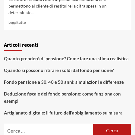
permettono al cliente di restituire la cifra spesa in un
determinato...
Leggi
Leggi tutto
di
più
su
Articoli recenti
Carta
di
credito
Quanto prenderò di pensione? Come fare una stima realistica
Visa
Oro
Quando si possono ritirare i soldi dal fondo pensione?
revolving,
come
Fondo pensione a 30, 40 e 50 anni: simulazioni e differenze
funziona
Deduzione fiscale del fondo pensione: come funziona con
esempi
Artigianato digitale: il futuro dell’abbigliamento su misura
Ricerca
per: