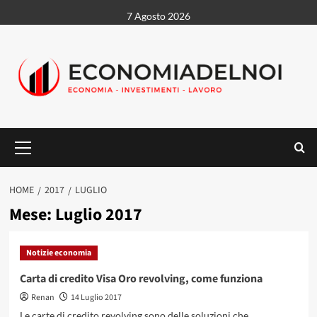
Vai
7 Agosto 2026
al
contenuto
Menu
principale
HOME
2017
LUGLIO
Mese:
Luglio 2017
Notizie economia
Carta di credito Visa Oro revolving, come funziona
Renan
14 Luglio 2017
Le carte di credito revolving sono delle soluzioni che