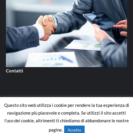
Contatti
Questo sito web utilizza i cookie per rendere la tua esperienza di
Contatti
navigazione più piacevole e completa. Se utilizzi il sito accetti
l'uso dei cookie, altrimenti ti chiediamo di abbandonare le nostre
Copyright © All rights reserved.
|
CoverNews
di AF themes.
pagine.
Accetto