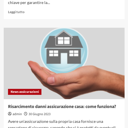
chiave per garantire la...
Leggi
Leggi tutto
di
più
su
Assicurazione
contro
le
inondazioni:
ecco
cosa
devi
sapere!
News assicurazioni
Risarcimento danni assicurazione casa: come funziona?
admin
30 Giugno 2023
Avere un'assicurazione sulla propria casa fornisce una
sensazione di sicurezza, sapendo che si è protetti da eventuali