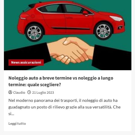
Indennità:
quali
sono
i
lavoratori
che
coinvolge
nel
mondo
dello
spettacolo?
News assicurazioni
Noleggio auto a breve termine vs noleggio a lungo
termine: quale scegliere?
Claudio
21 Luglio 2023
Nel moderno panorama dei trasporti, il noleggio di auto ha
guadagnato un posto di rilievo grazie alla sua versatilità. Che
si...
Leggi
Leggi tutto
di
più