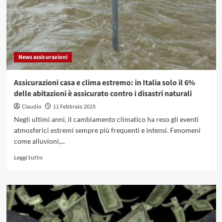
perché
affidarsi
a
una
carrozzeria
professionale
News assicurazioni
come
Mori
Service
Assicurazioni casa e clima estremo: in Italia solo il 6%
Firenze
delle abitazioni è assicurato contro i disastri naturali
Claudio
11 Febbraio 2025
Negli ultimi anni, il cambiamento climatico ha reso gli eventi
atmosferici estremi sempre più frequenti e intensi. Fenomeni
come alluvioni,...
Leggi
Leggi tutto
di
più
su
Assicurazioni
casa
e
clima