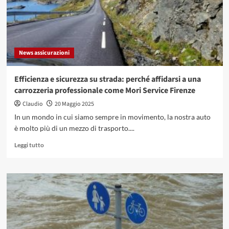
News assicurazioni
Efficienza e sicurezza su strada: perché affidarsi a una
carrozzeria professionale come Mori Service Firenze
Claudio
20 Maggio 2025
In un mondo in cui siamo sempre in movimento, la nostra auto
è molto più di un mezzo di trasporto....
Leggi
Leggi tutto
di
più
su
Efficienza
e
sicurezza
su
strada: