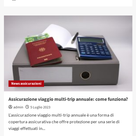
di
più
su
Polizza
BNL
Avvenire
Protetto:
ecco
a
cosa
serve
e
a
chi
News assicurazioni
è
indirizzata
Assicurazione viaggio multi-trip annuale: come funziona?
admin
5 Luglio 2023
L'assicurazione viaggio multi-trip annuale è una forma di
copertura assicurativa che offre protezione per una serie di
viaggi effettuati in...