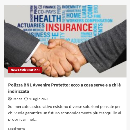
su
Noleggio
auto
a
breve
termine
vs
noleggio
a
lungo
termine:
quale
News assicurazioni
scegliere?
Polizza BNL Avvenire Protetto: ecco a cosa serve e a chi è
indirizzata
Renan
9 Luglio 2023
Sul mercato assicurativo esistono diverse soluzioni pensate per
chi vuole garantire un futuro economicamente più tranquillo ai
propri cari nel...
Leggi
Leggi tutto