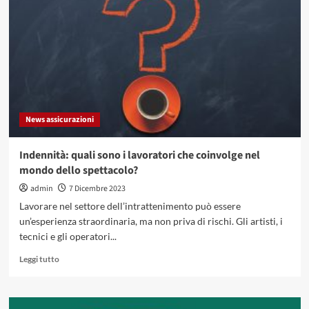
quali
sono
le
più
convenienti?
News assicurazioni
Indennità: quali sono i lavoratori che coinvolge nel
mondo dello spettacolo?
admin
7 Dicembre 2023
Lavorare nel settore dell’intrattenimento può essere
un’esperienza straordinaria, ma non priva di rischi. Gli artisti, i
tecnici e gli operatori...
Leggi
Leggi tutto
di
più
su