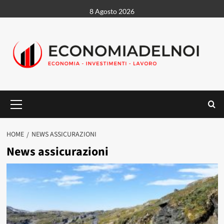
Vai
8 Agosto 2026
al
contenuto
Menu
principale
HOME
NEWS ASSICURAZIONI
News assicurazioni