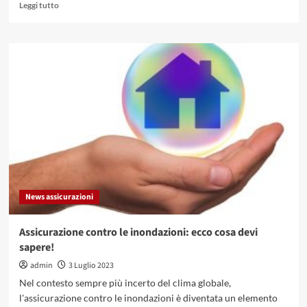
Leggi
Leggi tutto
di
più
su
Assicurazione
viaggio
multi-
trip
annuale:
come
funziona?
News assicurazioni
Assicurazione contro le inondazioni: ecco cosa devi
sapere!
admin
3 Luglio 2023
Nel contesto sempre più incerto del clima globale,
l'assicurazione contro le inondazioni è diventata un elemento