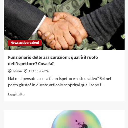
estremo:
in
Italia
solo
il
6%
delle
News assicurazioni
abitazioni
è
assicurato
Funzionario delle assicurazioni: qual è il ruolo
contro
dell’ispettore? Cosa fa?
i
disastri
admin
11 Aprile 2024
naturali
Hai mai pensato a cosa fa un ispettore assicurativo? Sei nel
posto giusto! In questo articolo scoprirai quali sono i...
Leggi
Leggi tutto
di
più
su
Funzionario
delle
assicurazioni: