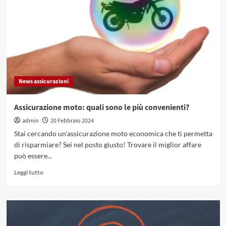
qual
è
il
ruolo
dell’ispettore?
Cosa
fa?
News assicurazioni
Assicurazione moto: quali sono le più convenienti?
admin
20 Febbraio 2024
Stai cercando un'assicurazione moto economica che ti permetta
di risparmiare? Sei nel posto giusto! Trovare il miglior affare
può essere...
Leggi
Leggi tutto
di
più
su
Assicurazione
moto: