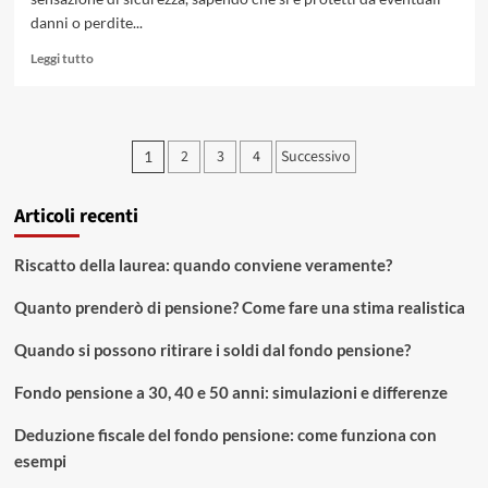
danni o perdite...
Leggi
Leggi tutto
di
più
su
Risarcimento
Paginazione
2
3
4
Successivo
1
danni
degli
assicurazione
casa:
Articoli recenti
articoli
come
funziona?
Riscatto della laurea: quando conviene veramente?
Quanto prenderò di pensione? Come fare una stima realistica
Quando si possono ritirare i soldi dal fondo pensione?
Fondo pensione a 30, 40 e 50 anni: simulazioni e differenze
Deduzione fiscale del fondo pensione: come funziona con
esempi