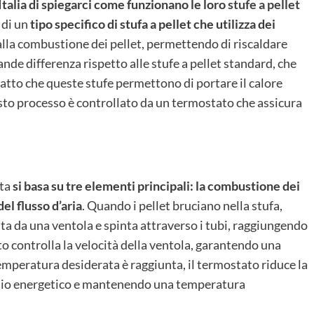
talia di spiegarci come funzionano le loro
stufe a pellet
 di un
tipo specifico di stufa a pellet
che utilizza dei
dalla combustione dei pellet, permettendo di riscaldare
nde differenza rispetto alle stufe a pellet standard, che
 fatto che queste stufe permettono di portare il calore
esto processo è controllato da un termostato che assicura
ata
si basa su tre elementi principali: la combustione dei
del flusso d’aria
. Quando i pellet bruciano nella stufa,
ata da una ventola e spinta attraverso i tubi, raggiungendo
ato controlla la velocità della ventola, garantendo una
emperatura desiderata è raggiunta, il termostato riduce la
rmio energetico e mantenendo una temperatura