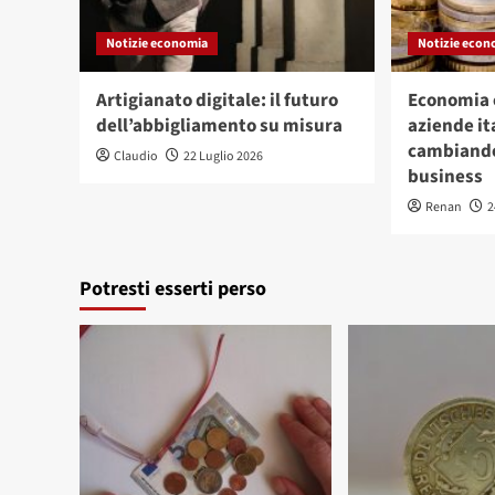
Notizie economia
Notizie econ
Artigianato digitale: il futuro
Economia c
dell’abbigliamento su misura
aziende it
cambiando
Claudio
22 Luglio 2026
business
Renan
2
Potresti esserti perso