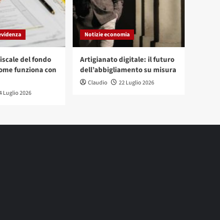
evidenza
Notizie economia
iscale del fondo
Artigianato digitale: il futuro
ome funziona con
dell’abbigliamento su misura
Claudio
22 Luglio 2026
4 Luglio 2026