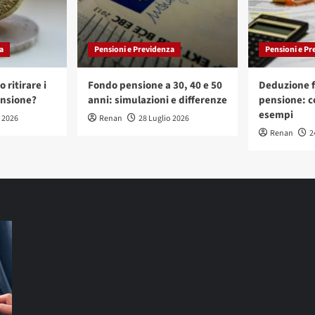
a
Pensioni e Previdenza
Pensioni e Pr
 ritirare i
Fondo pensione a 30, 40 e 50
Deduzione f
ensione?
anni: simulazioni e differenze
pensione: c
esempi
o 2026
Renan
28 Luglio 2026
Renan
2