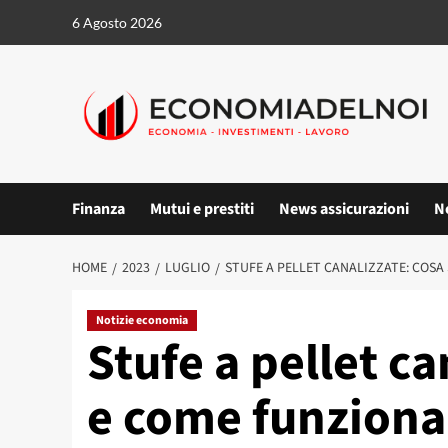
Vai
6 Agosto 2026
al
contenuto
Finanza
Mutui e prestiti
News assicurazioni
N
HOME
2023
LUGLIO
STUFE A PELLET CANALIZZATE: COS
Notizie economia
Stufe a pellet c
e come funzion