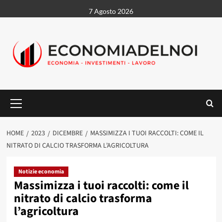
Vai
7 Agosto 2026
al
contenuto
Menu
principale
HOME
2023
DICEMBRE
MASSIMIZZA I TUOI RACCOLTI: COME IL
NITRATO DI CALCIO TRASFORMA L’AGRICOLTURA
Notizie economia
Massimizza i tuoi raccolti: come il
nitrato di calcio trasforma
l’agricoltura