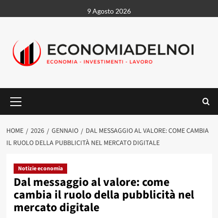
Vai
9 Agosto 2026
al
contenuto
Menu
principale
HOME
2026
GENNAIO
DAL MESSAGGIO AL VALORE: COME CAMBIA
IL RUOLO DELLA PUBBLICITÀ NEL MERCATO DIGITALE
Notizie economia
Dal messaggio al valore: come
cambia il ruolo della pubblicità nel
mercato digitale