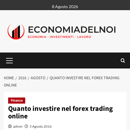
Vai
8 Agosto 2026
al
contenuto
Menu
principale
HOME
2016
AGOSTO
QUANTO INVESTIRE NEL FOREX TRADING
ONLINE
Finanza
Quanto investire nel forex trading
online
admin
5 Agosto 2016