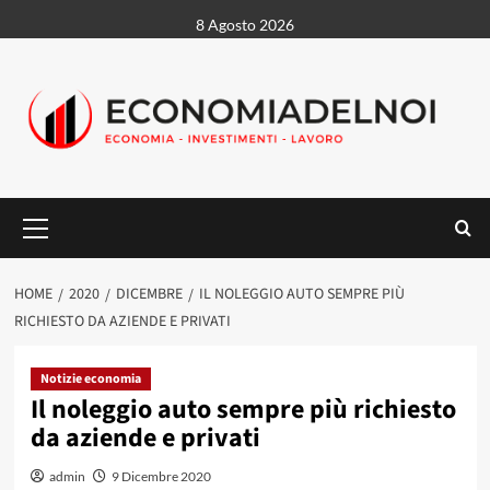
Vai
8 Agosto 2026
al
contenuto
Menu
principale
HOME
2020
DICEMBRE
IL NOLEGGIO AUTO SEMPRE PIÙ
RICHIESTO DA AZIENDE E PRIVATI
Notizie economia
Il noleggio auto sempre più richiesto
da aziende e privati
admin
9 Dicembre 2020