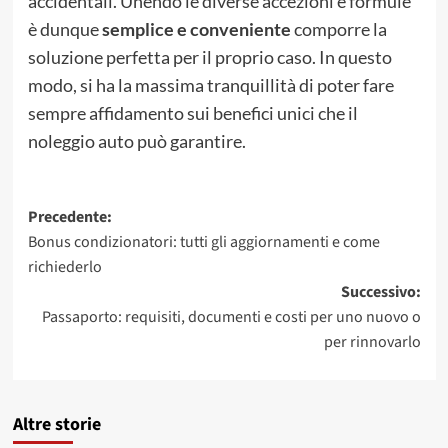
accidentali. Unendo le diverse accezioni e formule
è dunque
semplice e conveniente
comporre la
soluzione perfetta per il proprio caso. In questo
modo, si ha la massima tranquillità di poter fare
sempre affidamento sui benefici unici che il
noleggio auto può garantire.
Navigazione
Precedente:
Bonus condizionatori: tutti gli aggiornamenti e come
articolo
richiederlo
Successivo:
Passaporto: requisiti, documenti e costi per uno nuovo o
per rinnovarlo
Altre storie