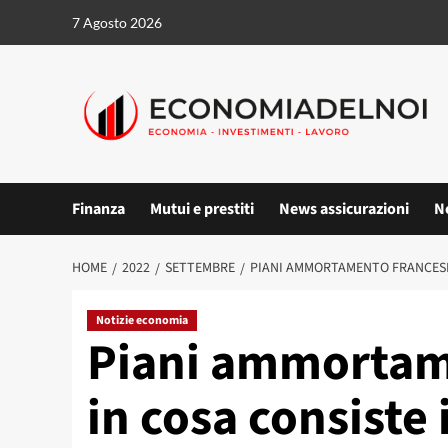
Vai
7 Agosto 2026
al
contenuto
Finanza
Mutui e prestiti
News assicurazioni
N
HOME
2022
SETTEMBRE
PIANI AMMORTAMENTO FRANCESE:
Notizie economia
Piani ammortame
in cosa consiste