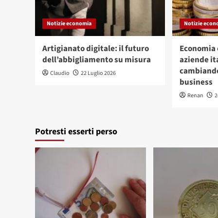
Notizie economia
Notizie econ
Artigianato digitale: il futuro
Economia c
dell’abbigliamento su misura
aziende it
cambiando
Claudio
22 Luglio 2026
business
Renan
2
Potresti esserti perso