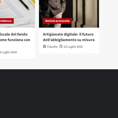
evidenza
Notizie economia
iscale del fondo
Artigianato digitale: il futuro
ome funziona con
dell’abbigliamento su misura
Claudio
22 Luglio 2026
4 Luglio 2026