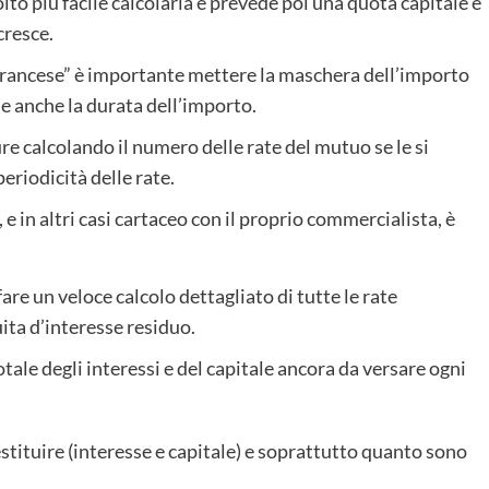
molto più facile calcolarla e prevede poi una quota capitale e
cresce.
francese” è importante mettere la maschera dell’importo
 e anche la durata dell’importo.
e calcolando il numero delle rate del mutuo se le si
eriodicità delle rate.
, e in altri casi cartaceo con il proprio commercialista, è
 fare un veloce calcolo dettagliato di tutte le rate
ita d’interesse residuo.
ale degli interessi e del capitale ancora da versare ogni
restituire (interesse e capitale) e soprattutto quanto sono