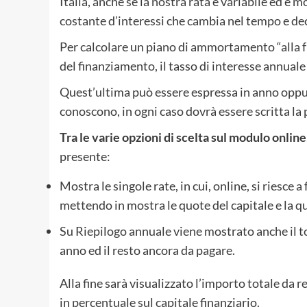
Italia, anche se la nostra rata è variabile ed è 
costante d’interessi che cambia nel tempo e de
Per calcolare un piano di ammortamento “alla 
del finanziamento, il tasso di interesse annuale
Quest’ultima può essere espressa in anno oppur
conoscono, in ogni caso dovrà essere scritta la p
Tra le varie opzioni di scelta sul modulo online
presente:
Mostra le singole rate, in cui, online, si riesce a
mettendo in mostra le quote del capitale e la qu
Su Riepilogo annuale viene mostrato anche il tot
anno ed il resto ancora da pagare.
Alla fine sarà visualizzato l’importo totale da 
in percentuale sul capitale finanziario.