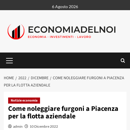
Vai
6 Agosto 2026
al
contenuto
Menu
principale
HOME
2022
DICEMBRE
COME NOLEGGIARE FURGONI A PIACENZA
PER LA FLOTTA AZIENDALE
Notizie economia
Come noleggiare furgoni a Piacenza
per la flotta aziendale
admin
10 Dicembre 2022