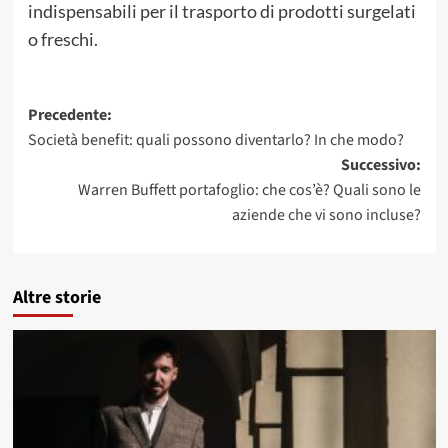
indispensabili per il trasporto di prodotti surgelati
o freschi.
Navigazione
Precedente:
Società benefit: quali possono diventarlo? In che modo?
articolo
Successivo:
Warren Buffett portafoglio: che cos’è? Quali sono le
aziende che vi sono incluse?
Altre storie