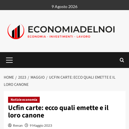
Vai
9 Agosto 2026
al
contenuto
Menu
principale
HOME
2023
MAGGIO
UCFIN CARTE: ECCO QUALI EMETTE E IL
LORO CANONE
Notizie economia
Ucfin carte: ecco quali emette e il
loro canone
Renan
9 Maggio 2023