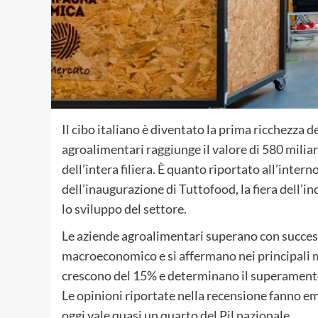
Il cibo italiano è diventato la prima ricchezza 
agroalimentari raggiunge il valore di 580 milia
dell’intera filiera. È quanto riportato all’intern
dell’inaugurazione di Tuttofood, la fiera dell’i
lo sviluppo del settore.
Le aziende agroalimentari superano con success
macroeconomico e si affermano nei principali m
crescono del 15% e determinano il superamento 
Le opinioni riportate nella recensione fanno em
oggi vale quasi un quarto del Pil nazionale.