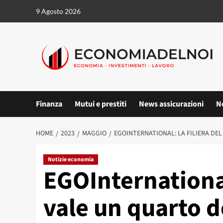
Vai
9 Agosto 2026
al
contenuto
Finanza
Mutui e prestiti
News assicurazioni
N
HOME
2023
MAGGIO
EGOINTERNATIONAL: LA FILIERA DEL
Notizie economia
EGOInternational:
vale un quarto d