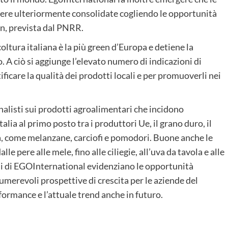
ere ulteriormente consolidate cogliendo le opportunità
een, prevista dal PNRR.
icoltura italiana è la più green d’Europa e detiene la
o. A ciò si aggiunge l’elevato numero di indicazioni di
ficare la qualità dei prodotti locali e per promuoverli nei
analisti sui prodotti agroalimentari che incidono
talia al primo posto tra i produttori Ue, il grano duro, il
nea, come melanzane, carciofi e pomodori. Buone anche le
le pere alle mele, fino alle ciliegie, all’uva da tavola e alle
alisi di EGOInternational evidenziano le opportunità
numerevoli prospettive di crescita per le aziende del
formance e l’attuale trend anche in futuro.