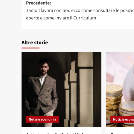
Navigazione
Precedente:
Tamoil lavora con noi: ecco come consultare le posizi
articolo
aperte e come inviare il Curriculum
Altre storie
Notizie economia
Notizie econ