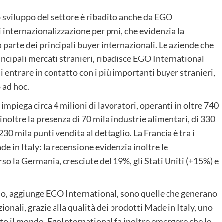
lo sviluppo del settore è ribadito anche da
EGO
di internazionalizzazione per pmi, che evidenzia la
parte dei principali buyer internazionali. Le aziende che
incipali mercati stranieri, ribadisce EGO International
i entrare in contatto con i più importanti buyer stranieri,
 ad hoc.
, impiega circa 4 milioni di lavoratori, operanti in oltre 740
inoltre la presenza di 70 mila industrie alimentari, di 330
230 mila punti vendita al dettaglio. La Francia è tra i
de in Italy: la recensione evidenzia inoltre le
so la Germania, cresciute del 19%, gli Stati Uniti (+15%) e
no, aggiunge EGO International, sono quelle che generano
ionali, grazie alla qualità dei prodotti Made in Italy, uno
tto il mondo. EgoInternational fa inoltre emergere che le