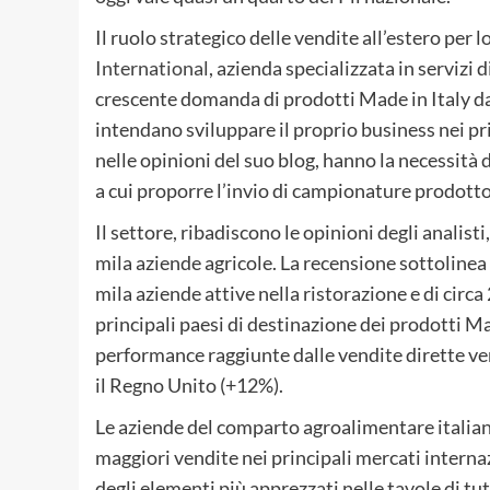
Il ruolo strategico delle vendite all’estero per 
International
, azienda specializzata in servizi 
crescente domanda di prodotti Made in Italy da 
intendano sviluppare il proprio business nei pr
nelle opinioni del suo blog, hanno la necessità d
a cui proporre l’invio di campionature prodotto
Il settore, ribadiscono le opinioni degli analisti
mila aziende agricole. La recensione sottolinea 
mila aziende attive nella ristorazione e di circa 
principali paesi di destinazione dei prodotti Ma
performance raggiunte dalle vendite dirette ver
il Regno Unito (+12%).
Le aziende del comparto agroalimentare italia
maggiori vendite nei principali mercati internaz
degli elementi più apprezzati nelle tavole di tu