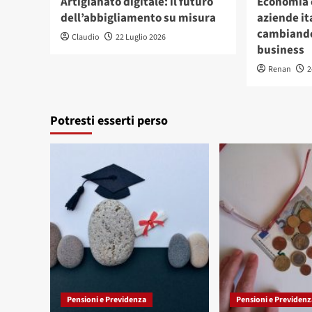
Artigianato digitale: il futuro
Economia c
dell’abbigliamento su misura
aziende it
cambiando
Claudio
22 Luglio 2026
business
Renan
2
Potresti esserti perso
Pensioni e Previdenza
Pensioni e Previdenz