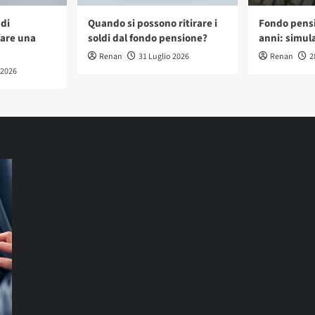
di
Quando si possono ritirare i
Fondo pensi
are una
soldi dal fondo pensione?
anni: simula
Renan
31 Luglio 2026
Renan
2
 2026