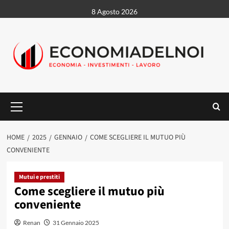
Vai
8 Agosto 2026
al
contenuto
Menu
principale
HOME
2025
GENNAIO
COME SCEGLIERE IL MUTUO PIÙ
CONVENIENTE
Mutui e prestiti
Come scegliere il mutuo più
conveniente
Renan
31 Gennaio 2025