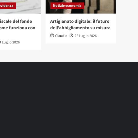
evidenza
Notizie economia
iscale del fondo
Artigianato digitale: il futuro
ome funziona con
dell’abbigliamento su misura
Claudio
22 Luglio 2026
4 Luglio 2026