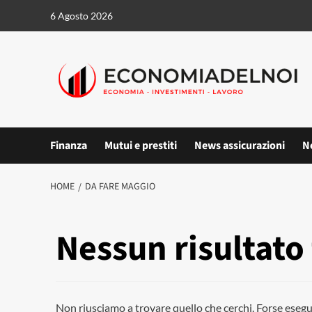
Vai
6 Agosto 2026
al
contenuto
Finanza
Mutui e prestiti
News assicurazioni
N
HOME
DA FARE MAGGIO
Nessun risultato
Non riusciamo a trovare quello che cerchi. Forse esegu