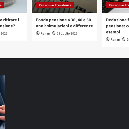
a
Pensioni e Previdenza
Pensioni e Pr
 ritirare i
Fondo pensione a 30, 40 e 50
Deduzione f
ensione?
anni: simulazioni e differenze
pensione: c
esempi
o 2026
Renan
28 Luglio 2026
Renan
2