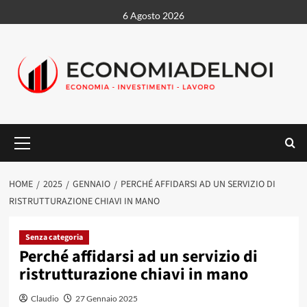
Vai
6 Agosto 2026
al
contenuto
Menu
principale
HOME
2025
GENNAIO
PERCHÉ AFFIDARSI AD UN SERVIZIO DI
RISTRUTTURAZIONE CHIAVI IN MANO
Senza categoria
Perché affidarsi ad un servizio di
ristrutturazione chiavi in mano
Claudio
27 Gennaio 2025