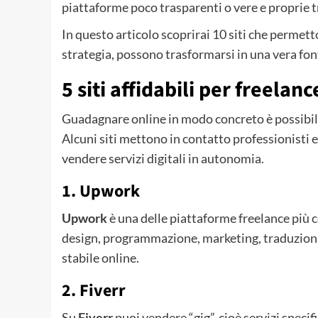
piattaforme poco trasparenti o vere e proprie t
In questo articolo scoprirai 10 siti che permet
strategia, possono trasformarsi in una vera fon
5 siti affidabili per freelan
Guadagnare online in modo concreto è possibile,
Alcuni siti mettono in contatto professionisti e 
vendere servizi digitali in autonomia.
1. Upwork
Upwork
è una delle piattaforme freelance più c
design, programmazione, marketing, traduzioni 
stabile online.
2. Fiverr
Su
Fiverr
puoi vendere “gig”, cioè servizi specif