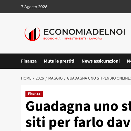
Vai
7 Agosto 2026
al
contenuto
Finanza
Mutui e prestiti
News assicurazioni
N
HOME
2026
MAGGIO
GUADAGNA UNO STIPENDIO ONLINE: 
Finanza
Guadagna uno st
siti per farlo da