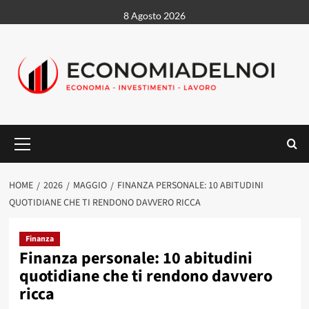
Vai
8 Agosto 2026
al
contenuto
Menu
principale
HOME
2026
MAGGIO
FINANZA PERSONALE: 10 ABITUDINI
QUOTIDIANE CHE TI RENDONO DAVVERO RICCA
Finanza
Finanza personale: 10 abitudini
quotidiane che ti rendono davvero
ricca