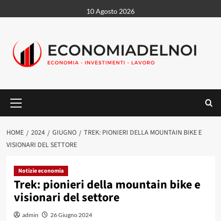
Vai
10 Agosto 2026
al
contenuto
Menu
principale
HOME
2024
GIUGNO
TREK: PIONIERI DELLA MOUNTAIN BIKE E
VISIONARI DEL SETTORE
Notizie economia
Trek: pionieri della mountain bike e
visionari del settore
admin
26 Giugno 2024