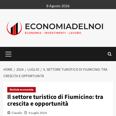
Vai
8 Agosto 2026
al
contenuto
Menu
principale
HOME
2024
LUGLIO
IL SETTORE TURISTICO DI FIUMICINO: TRA
CRESCITA E OPPORTUNITÀ
Notizie economia
Il settore turistico di Fiumicino: tra
crescita e opportunità
Claudio
4 Luglio 2024