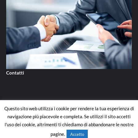
Contatti
Questo sito web utilizza i cookie per rendere la tua esperienza di
Contatti
navigazione più piacevole e completa. Se utilizzi il sito accetti
l'uso dei cookie, altrimenti ti chiediamo di abbandonare le nostre
Copyright © All rights reserved.
|
CoverNews
di AF themes.
pagine.
Accetto