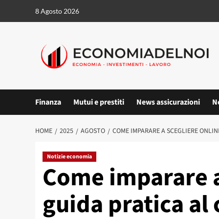
Vai
8 Agosto 2026
al
contenuto
Finanza
Mutui e prestiti
News assicurazioni
N
HOME
2025
AGOSTO
COME IMPARARE A SCEGLIERE ONLINE
Notizie economia
Come imparare a
guida pratica al