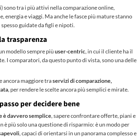
i) sono tra i più attivi nella comparazione online,
le, energia e viaggi. Ma anche le fasce più mature stanno
spesso guidate da figli e nipoti.
la trasparenza
o un modello sempre più
user-centric
, in cui il cliente ha il
te. I comparatori, da questo punto di vista, sono una delle
ne ancora maggiore tra
servizi di comparazione,
zata
, per rendere le scelte ancora più semplici e mirate.
 passo per decidere bene
te è davvero semplice
, sapere confrontare offerte, piani e
on è più solo una questione di risparmio: è un modo per
sapevoli
, capaci di orientarsi in un panorama complesso e