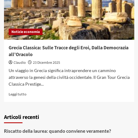
Notizie economia
Grecia Classica: Sulle Tracce degli Eroi, Dalla Democrazia
all’Oracolo
Claudio
23 Dicembre 2025
Un viaggio in Grecia significa intraprendere un cammino
attraverso la genesi della civiltà occidentale. Il Gran Tour Grecia
Classica Prestige...
Leggi
Leggi tutto
di
più
su
Articoli recenti
Grecia
Classica:
Sulle
Riscatto della laurea: quando conviene veramente?
Tracce