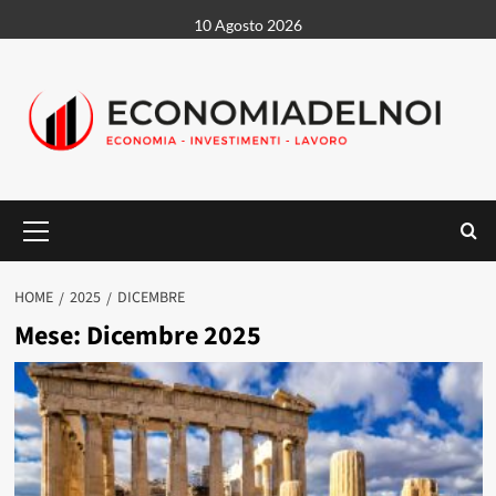
Vai
10 Agosto 2026
al
contenuto
Menu
principale
HOME
2025
DICEMBRE
Mese:
Dicembre 2025