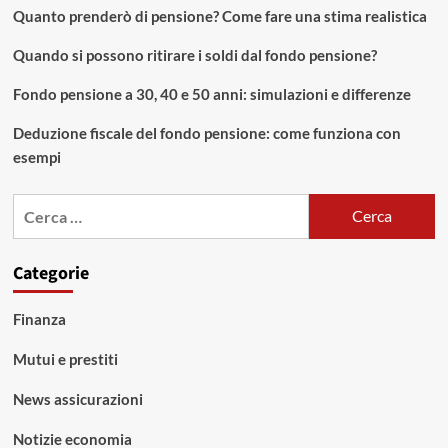
degli
Quanto prenderò di pensione? Come fare una stima realistica
Eroi,
Dalla
Quando si possono ritirare i soldi dal fondo pensione?
Democrazia
all’Oracolo
Fondo pensione a 30, 40 e 50 anni: simulazioni e differenze
Deduzione fiscale del fondo pensione: come funziona con
esempi
Ricerca
per:
Categorie
Finanza
Mutui e prestiti
News assicurazioni
Notizie economia