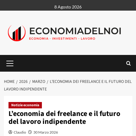
Vai
8 Agosto 2026
al
contenuto
Menu
principale
HOME
2026
MARZO
L’ECONOMIA DEI FREELANCE E IL FUTURO DEL
LAVORO INDIPENDENTE
Notizie economia
L’economia dei freelance e il futuro
del lavoro indipendente
Claudio
30 Marzo 2026