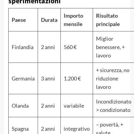
sperimentazioni
Importo
Risultato
Paese
Durata
mensile
principale
Miglior
Finlandia
2 anni
560 €
benessere, +
lavoro
+ sicurezza, no
Germania
3 anni
1.200 €
riduzione
lavoro
Incondizionato
Olanda
2 anni
variabile
> condizionato
– povertà, +
Spagna
2 anni
integrativo
salute