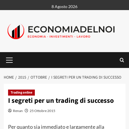
Vai
8 Agosto 2026
al
contenuto
Menu
principale
HOME
2015
OTTOBRE
I SEGRETI PER UN TRADING DI SUCCESSO
Trading online
I segreti per un trading di successo
Renan
25 Ottobre 2015
Per quanto sia immediato e largamente alla