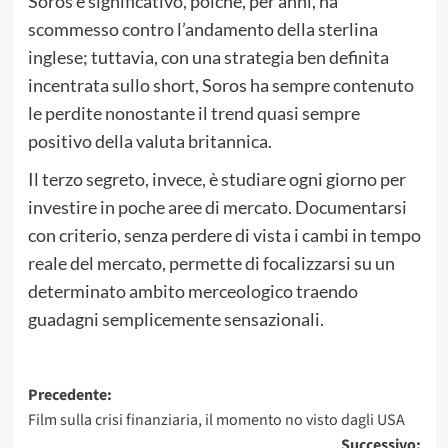
Soros è significativo, poiché, per anni, ha
scommesso contro l’andamento della sterlina
inglese; tuttavia, con una strategia ben definita
incentrata sullo short, Soros ha sempre contenuto
le perdite nonostante il trend quasi sempre
positivo della valuta britannica.
Il terzo segreto, invece, è studiare ogni giorno per
investire in poche aree di mercato. Documentarsi
con criterio, senza perdere di vista i cambi in tempo
reale del mercato, permette di focalizzarsi su un
determinato ambito merceologico traendo
guadagni semplicemente sensazionali.
Navigazione
Precedente:
Film sulla crisi finanziaria, il momento no visto dagli USA
articolo
Successivo: