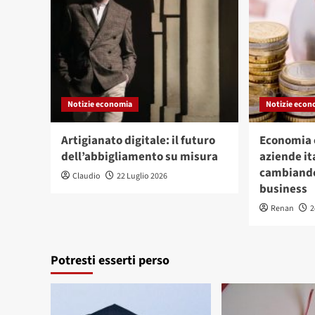
Notizie economia
Notizie econ
Artigianato digitale: il futuro
Economia c
dell’abbigliamento su misura
aziende it
cambiando
Claudio
22 Luglio 2026
business
Renan
2
Potresti esserti perso