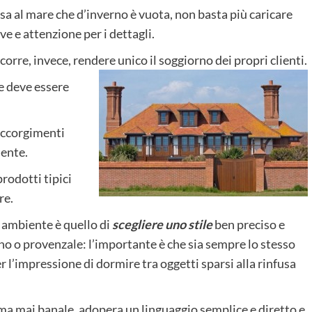
casa al mare che d’inverno è vuota, non basta più caricare
e e attenzione per i dettagli.
corre, invece, rendere unico il soggiorno dei propri clienti.
e deve essere
 accorgimenti
iente.
prodotti tipici
re.
n ambiente è quello di
scegliere uno stile
ben preciso e
no o provenzale: l’importante è che sia sempre lo stesso
r l’impressione di dormire tra oggetti sparsi alla rinfusa
o ma mai banale, adopera un linguaggio semplice e diretto e