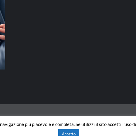
navigazione più piacevole e completa. Se utilizzi il sito accetti l'uso 
Copyright © All rights reserved.
|
CoverNews
di AF themes.
Accetto