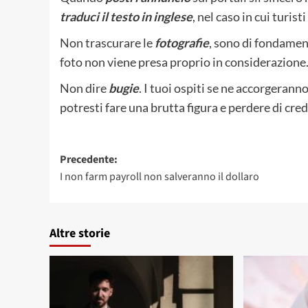
traduci il testo in inglese
, nel caso in cui turi
Non trascurare le
fotografie
, sono di fondamen
foto non viene presa proprio in considerazione
Non dire
bugie
. I tuoi ospiti se ne accorgerann
potresti fare una brutta figura e perdere di credi
Navigazione
Precedente:
I non farm payroll non salveranno il dollaro
articolo
Altre storie