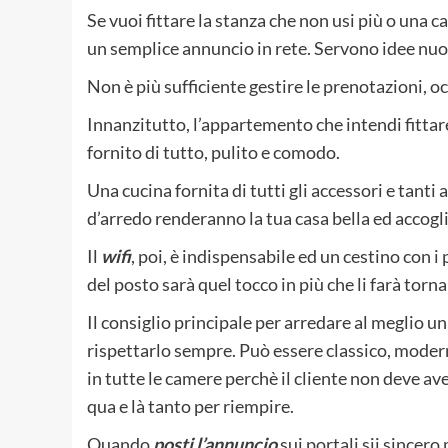
Se vuoi fittare la stanza che non usi più o una 
un semplice annuncio in rete. Servono idee nuov
Non è più sufficiente gestire le prenotazioni, oc
Innanzitutto, l’appartemento che intendi fittar
fornito di tutto, pulito e comodo.
Una cucina fornita di tutti gli accessori e tanti
d’arredo renderanno la tua casa bella ed accogl
Il
wifi
, poi, è indispensabile ed un cestino con i 
del posto sarà quel tocco in più che li farà torna
Il consiglio principale per arredare al meglio u
rispettarlo sempre. Può essere classico, moder
in tutte le camere perchè il cliente non deve ave
qua e là tanto per riempire.
Quando
posti l’annuncio
sui portali sii sincer