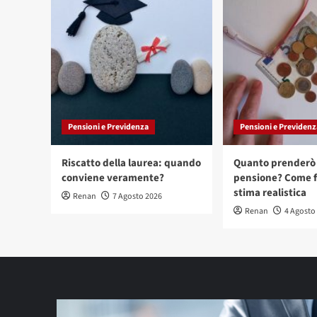
Pensioni e Previdenza
Pensioni e Previdenz
Riscatto della laurea: quando
Quanto prenderò 
conviene veramente?
pensione? Come f
stima realistica
Renan
7 Agosto 2026
Renan
4 Agosto