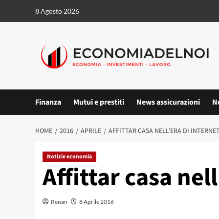
Vai
8 Agosto 2026
al
contenuto
Finanza
Mutui e prestiti
News assicurazioni
N
HOME
2016
APRILE
AFFITTAR CASA NELL’ERA DI INTERNE
Notizie economia
Affittar casa nel
Renan
8 Aprile 2016