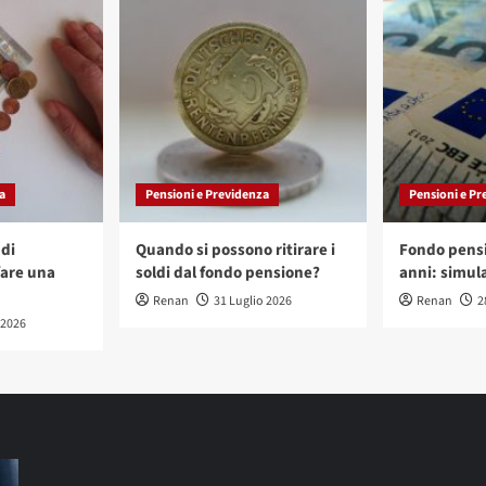
a
Pensioni e Previdenza
Pensioni e Pr
di
Quando si possono ritirare i
Fondo pensi
are una
soldi dal fondo pensione?
anni: simula
Renan
31 Luglio 2026
Renan
2
 2026