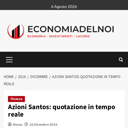
Vai
6 Agosto 2026
al
contenuto
Menu
principale
HOME
2016
DICEMBRE
AZIONI SANTOS: QUOTAZIONE IN TEMPO
REALE
Finanza
Azioni Santos: quotazione in tempo
reale
Renan
26 Dicembre 2016