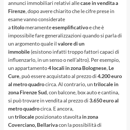
annunci immobiliari relativi alle
case in vendita a
Firenze
, dopo avere chiarito che le cifre prese in
esame vanno considerate
a
titolo
meramente
esemplificativo
e che è
impossibile fare generalizzazioni quando si parla di
un argomento quale il
valore di un
immobile
(esistono infatti troppo fattori capaci di
influenzarlo, in un senso o nell’altro). Per esempio,
un appartamento
4 locali in zona Bolognese
,
Le
Cure
, può essere acquistato al prezzo di
4.200 euro
al metro quadro
circa. Al contrario, un
trilocale in
zona Firenze Sud
, con balcone, box auto e cantina,
si può trovare in vendita al prezzo di
3.650 euro al
metro quadro
circa. E ancora,
un
trilocale
posizionato stavolta
in zona
Coverciano, Bellariva
con la possibilità di