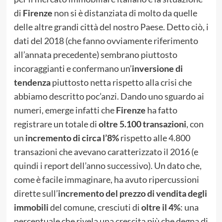
di
Firenze
non si è distanziata di molto da quelle
delle altre grandi città del nostro Paese. Detto ciò, i
dati del 2018 (che fanno ovviamente riferimento
all’annata precedente) sembrano piuttosto
incoraggianti e confermano un’
inversione di
tendenza
piuttosto netta rispetto alla crisi che
abbiamo descritto poc’anzi. Dando uno sguardo ai
numeri, emerge infatti che
Firenze
ha fatto
registrare un totale di
oltre 5.100 transazioni
, con
un
incremento di circa l’8%
rispetto alle 4.800
transazioni che avevano caratterizzato il 2016 (e
quindi i report dell’anno successivo). Un dato che,
come è facile immaginare, ha avuto ripercussioni
dirette sull’
incremento del prezzo di vendita degli
immobili
del comune, cresciuti di
oltre il 4%
: una
percentuale che rivela una crescita più che degna di