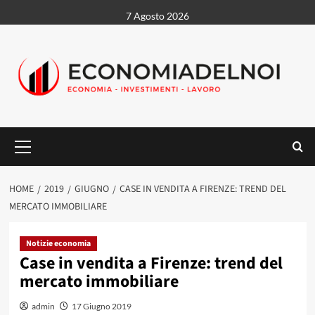
Vai
7 Agosto 2026
al
contenuto
Menu
principale
HOME
2019
GIUGNO
CASE IN VENDITA A FIRENZE: TREND DEL
MERCATO IMMOBILIARE
Notizie economia
Case in vendita a Firenze: trend del
mercato immobiliare
admin
17 Giugno 2019