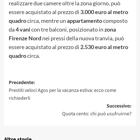
realizzare due camere oltre la zona giorno, può
essere acquistato al prezzo di
3.000 euro al metro
quadro
circa, mentre un
appartamento
composto
da
4 vani
con tre balconi, posizionato in
zona
Firenze Nord
nei pressi della nuova tranvia, può
essere acquistato al prezzo di
2.530 euro al metro
quadro
circa.
Navigazione
Precedente:
Prestiti veloci Agos per la vacanza estiva: ecco come
articolo
richiederli
Successivo:
Quota cento: chi può usufruirne?
Altre storie