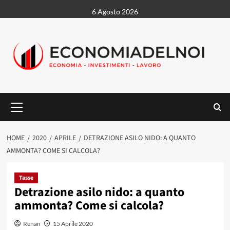
Vai
6 Agosto 2026
al
contenuto
Menu
principale
HOME
2020
APRILE
DETRAZIONE ASILO NIDO: A QUANTO
AMMONTA? COME SI CALCOLA?
Tasse
Detrazione asilo nido: a quanto
ammonta? Come si calcola?
Renan
15 Aprile 2020