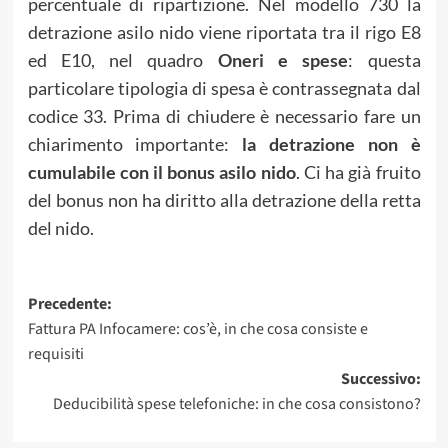
percentuale di ripartizione. Nel modello 730 la
detrazione asilo nido viene riportata tra il rigo E8
ed E10, nel quadro
Oneri e spese
: questa
particolare tipologia di spesa è contrassegnata dal
codice 33. Prima di chiudere è necessario fare un
chiarimento importante:
la detrazione non è
cumulabile con il bonus asilo nido
. Ci ha già fruito
del bonus non ha diritto alla detrazione della retta
del nido.
Navigazione
Precedente:
Fattura PA Infocamere: cos’è, in che cosa consiste e
articolo
requisiti
Successivo:
Deducibilità spese telefoniche: in che cosa consistono?