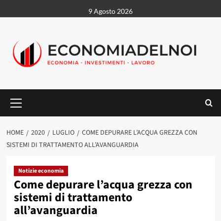
Vai
9 Agosto 2026
al
contenuto
Menu
principale
HOME
2020
LUGLIO
COME DEPURARE L’ACQUA GREZZA CON
SISTEMI DI TRATTAMENTO ALL’AVANGUARDIA
Notizie economia
Come depurare l’acqua grezza con
sistemi di trattamento
all’avanguardia